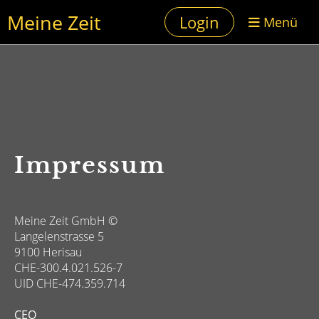
Meine Zeit
Login
Menü
Impressum
Meine Zeit GmbH ©
Langelenstrasse 5
9100 Herisau
CHE-300.4.021.526-7
UID CHE-474.359.714
CEO